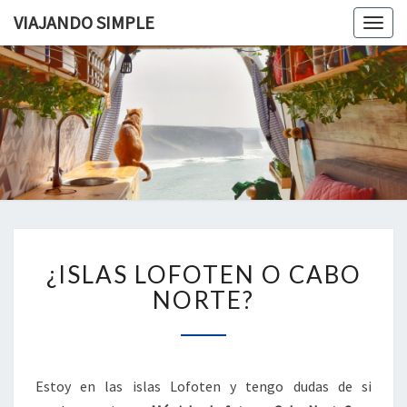
VIAJANDO SIMPLE
Togg
navig
VIAJAND
Viviendo
En Un
Camión
SIMPLE
Camper
Por
Europa
¿ISLAS
¿ISLAS LOFOTEN O CABO
LOFOTEN
O
NORTE?
CABO
NORTE?
Estoy en las islas Lofoten y tengo dudas de si