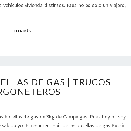
CAMPER
 vehículos vivienda distintos. Faus no es solo un viajero;
|
PODCAST
LEER MÁS
LEER MÁS
CAMBIAR
ELLAS DE GAS | TRUCOS
BOTELLAS
DE
RGONETEROS
GAS
|
TRUCOS
 las botellas de gas de 3kg de Campingas. Pues hoy os voy
FURGONETEROS
 sabido yo. El resumen: Huir de las botellas de gas Butsir.