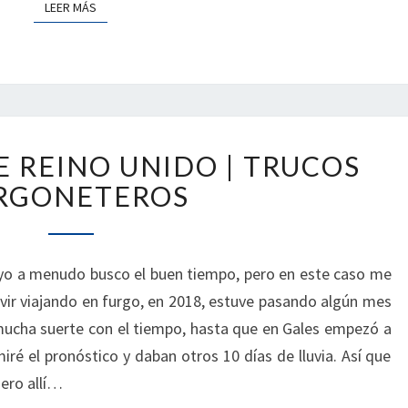
LEER MÁS
LEER MÁS
LAS
E REINO UNIDO | TRUCOS
DUCHAS
DE
RGONETEROS
REINO
UNIDO
|
yo a menudo busco el buen tiempo, pero en este caso me
TRUCOS
vir viajando en furgo, en 2018, estuve pasando algún mes
FURGONETEROS
 mucha suerte con el tiempo, hasta que en Gales empezó a
iré el pronóstico y daban otros 10 días de lluvia. Así que
Pero allí…