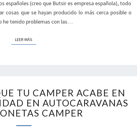
s españoles (creo que Butsir es empresa española), todo
ar cosas que se hayan producido lo más cerca posible o
o he tenido problemas con las…
LEER MÁS
LEER MÁS
CÓMO
UE TU CAMPER ACABE EN
EVITAR
QUE
RIDAD EN AUTOCARAVANAS
TU
GONETAS CAMPER
CAMPER
ACABE
EN