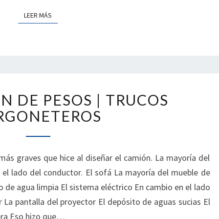
LEER MÁS
LEER MÁS
REPARTICIÓN
N DE PESOS | TRUCOS
DE
PESOS
RGONETEROS
|
TRUCOS
FURGONETEROS
más graves que hice al diseñar el camión. La mayoría del
 el lado del conductor. El sofá La mayoría del mueble de
o de agua limpia El sistema eléctrico En cambio en el lado
 La pantalla del proyector El depósito de aguas sucias El
era Eso hizo que…