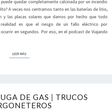
LLAMAS
€ puede quedar completamente calcinada por un incendio
|
to? A veces nos centramos tanto en las baterías de litio,
SEGURIDAD
ón y las placas solares que damos por hecho que todo
EN
 realidad es que el riesgo de un fallo eléctrico por
AUTOCARAVANAS
ocurrir en segundos. Por eso, en el podcast de Viajando
Y
FURGONETAS
CAMPER
LEER MÁS
LEER MÁS
DETECTAR
UGA DE GAS | TRUCOS
FUGA
DE
RGONETEROS
GAS