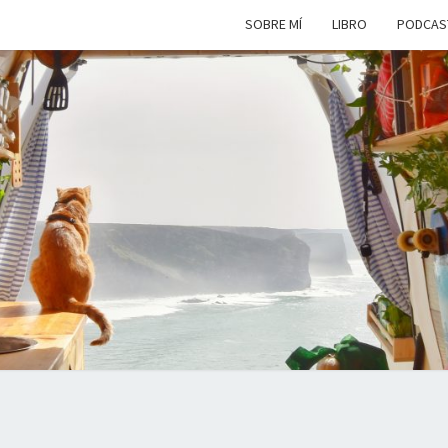
SOBRE MÍ
LIBRO
PODCAS
VIAJ
Viviendo
En Un
Camión
Camper
SIM
Por
Europa