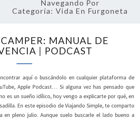
Navegando Por
Categoría:
Vida En Furgoneta
VERANO
 CAMPER: MANUAL DE
EN
CAMPER:
VENCIA | PODCAST
MANUAL
DE
SUPERVIVENCIA
ncontrar aquí o buscándolo en cualquier plataforma de
|
ouTube, Apple Podcast… Si alguna vez has pensado que
PODCAST
no es un sueño idílico, hoy vengo a explicarte por qué, en
sadilla. En este episodio de Viajando Simple, te comparto
a en pleno julio. Aunque suelo buscarle el lado bueno a