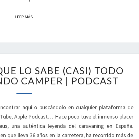
LEER MÁS
LEER MÁS
EL
UE LO SABE (CASI) TODO
VETERANO
QUE
NDO CAMPER | PODCAST
LO
SABE
(CASI)
ncontrar aquí o buscándolo en cualquier plataforma de
TODO
uTube, Apple Podcast… Hace poco tuve el inmenso placer
SOBRE
EL
aus, una auténtica leyenda del caravaning en España.
MUNDO
en que lleva 36 años en la carretera, ha recorrido más de