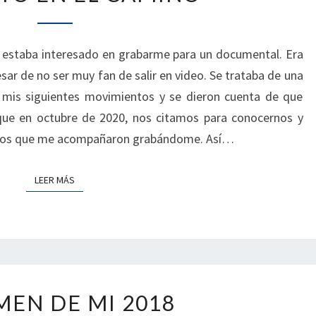
|
PROYECTO
EN
 estaba interesado en grabarme para un documental. Era
EL
sar de no ser muy fan de salir en video. Se trataba de una
CAMINO
e mis siguientes movimientos y se dieron cuenta de que
 que en octubre de 2020, nos citamos para conocernos y
n los que me acompañaron grabándome. Así…
LEER MÁS
LEER MÁS
RESUMEN
MEN DE MI 2018
DE