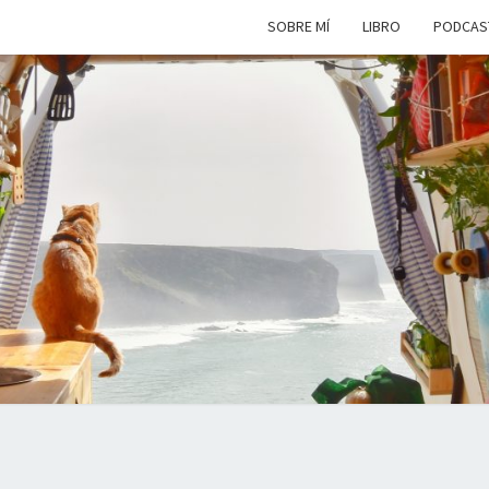
SOBRE MÍ
LIBRO
PODCAS
VIAJ
Viviendo
En Un
Camión
Camper
SIM
Por
Europa