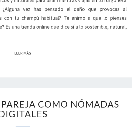
icos y naturales para usar mientras viajas en tu furgoneta
DESCUENTO
. ¿Alguna vez has pensado el daño que provocas al
ECOVANSTORE
s con tu champú habitual? Te animo a que lo pienses
Es una tienda online que dice sí a lo sostenible, natural,
LEER MÁS
LEER MÁS
SOBREVIVIR
N PAREJA COMO NÓMADAS
EN
PAREJA
DIGITALES
COMO
NÓMADAS