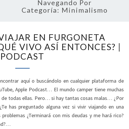
Navegando Por
Categoría:
Minimalismo
LO
 VIAJAR EN FURGONETA
MALO
DE
QUÉ VIVO ASÍ ENTONCES? |
VIAJAR
PODCAST
EN
FURGONETA
CAMPER
–
ncontrar aquí o buscándolo en cualquier plataforma de
¿POR
YouTube, Apple Podcast… El mundo camper tiene muchas
QUÉ
r de todas ellas. Pero… si hay tantas cosas malas… ¿Por
VIVO
¿Te has preguntado alguna vez si vivir viajando en una
ASÍ
s problemas ¿Terminará con mis deudas y me hará rico?
ENTONCES?
|
dad?…