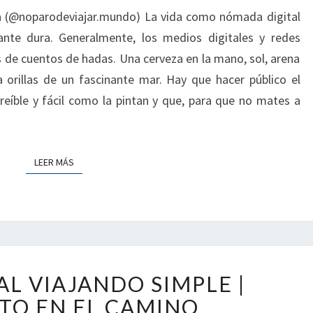
DIGITALES
ra (@noparodeviajar.mundo) La vida como nómada digital
nte dura. Generalmente, los medios digitales y redes
 de cuentos de hadas. Una cerveza en la mano, sol, arena
orillas de un fascinante mar. Hay que hacer público el
eíble y fácil como la pintan y que, para que no mates a
LEER MÁS
LEER MÁS
DOCUMENTAL
 VIAJANDO SIMPLE |
VIAJANDO
SIMPLE
TO EN EL CAMINO