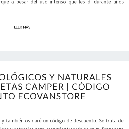
que a pesar del uso intenso que les di durante años
LEER MÁS
LEER MÁS
ARTÍCULOS
COLÓGICOS Y NATURALES
ECOLÓGICOS
Y
ETAS CAMPER | CÓDIGO
NATURALES
NTO ECOVANSTORE
PARA
FURGONETAS
CAMPER
|
 y también os daré un código de descuento. Se trata de
CÓDIGO