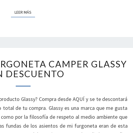
PODCAST
LEER MÁS
LEER MÁS
FUNDAS
URGONETA CAMPER GLASSY
PARA
FURGONETA
N DESCUENTO
CAMPER
GLASSY
CON
 producto Glassy? Compra desde AQUÍ y se te descontará
DESCUENTO
 total de tu compra. Glassy es una marca que me gusta
como por la filosofía de respeto al medio ambiente que
as fundas de los asientos de mi furgoneta eran de esta