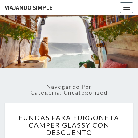
VIAJANDO SIMPLE
Togg
navig
VIAJAND
Viviendo
En Un
Camión
SIMPLE
Camper
Por
Europa
Navegando Por
Categoría:
Uncategorized
FUNDAS
FUNDAS PARA FURGONETA
PARA
CAMPER GLASSY CON
FURGONETA
DESCUENTO
CAMPER