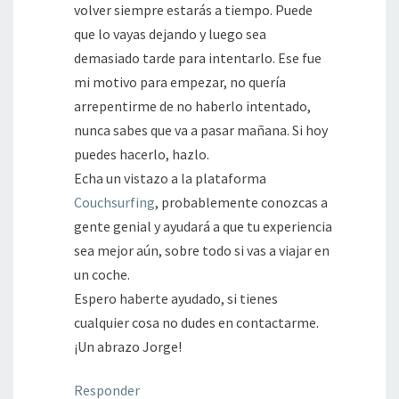
volver siempre estarás a tiempo. Puede
que lo vayas dejando y luego sea
demasiado tarde para intentarlo. Ese fue
mi motivo para empezar, no quería
arrepentirme de no haberlo intentado,
nunca sabes que va a pasar mañana. Si hoy
puedes hacerlo, hazlo.
Echa un vistazo a la plataforma
Couchsurfing
, probablemente conozcas a
gente genial y ayudará a que tu experiencia
sea mejor aún, sobre todo si vas a viajar en
un coche.
Espero haberte ayudado, si tienes
cualquier cosa no dudes en contactarme.
¡Un abrazo Jorge!
Responder