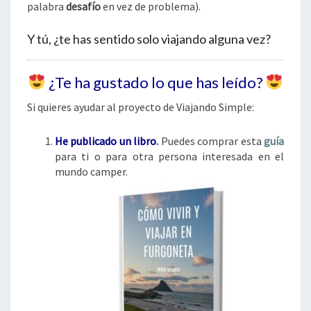
palabra
desafío
en vez de problema).
Y tú, ¿te has sentido solo viajando alguna vez?
¿Te ha gustado lo que has leído?
Si quieres ayudar al proyecto de Viajando Simple:
He publicado un libro
.
Puedes comprar esta
guía
para ti o para otra persona interesada en el
mundo camper.