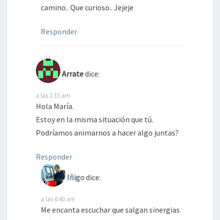
camino.. Que curioso.. Jejeje
Responder
Arrate
dice:
a las 1:15 am
Hola María.
Estoy en la misma situación que tú.
Podríamos animarnos a hacer algo juntas?
Responder
Iñigo
dice:
a las 6:40 am
Me encanta escuchar que salgan sinergias