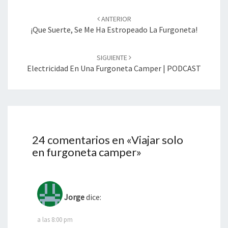
Navegación
de
ANTERIOR
entradas
¡Que Suerte, Se Me Ha Estropeado La Furgoneta!
SIGUIENTE
Electricidad En Una Furgoneta Camper | PODCAST
24 comentarios en «
Viajar solo
en furgoneta camper
»
Jorge
dice:
a las 8:00 pm