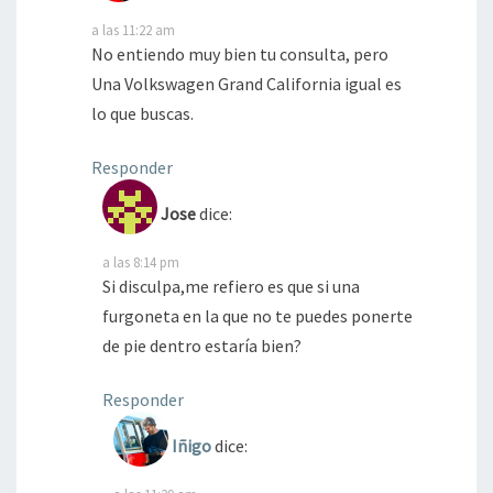
a las 11:22 am
No entiendo muy bien tu consulta, pero
Una Volkswagen Grand California igual es
lo que buscas.
Responder
Jose
dice:
a las 8:14 pm
Si disculpa,me refiero es que si una
furgoneta en la que no te puedes ponerte
de pie dentro estaría bien?
Responder
Iñigo
dice: