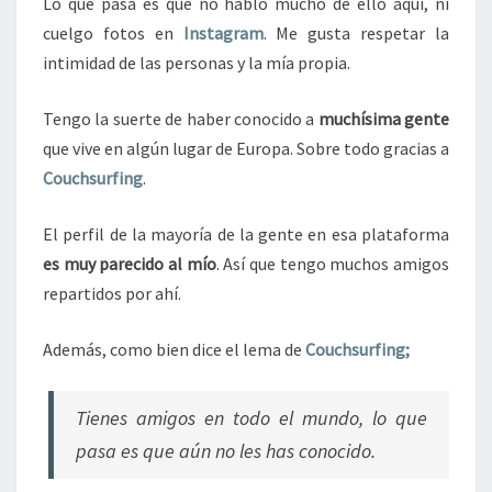
Lo que pasa es que no hablo mucho de ello aquí, ni
cuelgo fotos en
Instagram
. Me gusta respetar la
intimidad de las personas y la mía propia.
Tengo la suerte de haber conocido a
muchísima gente
que vive en algún lugar de Europa. Sobre todo gracias a
Couchsurfing
.
El perfil de la mayoría de la gente en esa plataforma
es muy parecido al mío
. Así que tengo muchos amigos
repartidos por ahí.
Además, como bien dice el lema de
Couchsurfing;
Tienes amigos en todo el mundo, lo que
pasa es que aún no les has conocido.