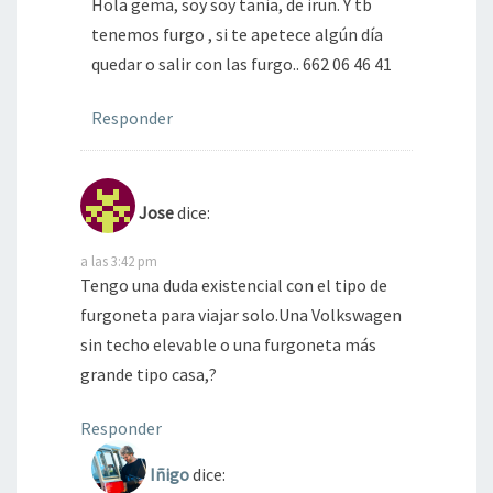
Hola gema, soy soy tania, de irun. Y tb
tenemos furgo , si te apetece algún día
quedar o salir con las furgo.. 662 06 46 41
Responder
Jose
dice:
a las 3:42 pm
Tengo una duda existencial con el tipo de
furgoneta para viajar solo.Una Volkswagen
sin techo elevable o una furgoneta más
grande tipo casa,?
Responder
Iñigo
dice: