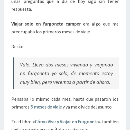
unas preguntas que a día de hoy sigo sin tener
respuesta.
Viajar solo en furgoneta camper
era algo que me
preocupaba los primeros meses de viaje.
Decía:
Vale. Llevo dos meses viviendo y viajando
en furgoneta yo solo, de momento estoy
muy bien, pero veremos a partir de ahora
.
Pensaba lo mismo cada mes, hasta que pasaron los
primeros
6 meses de viaje
y ya me olvide del asunto.
En el libro «
Cómo Vivir y Viajar en Furgoneta
» también
dedico un extenso capítulo a viajar solo.