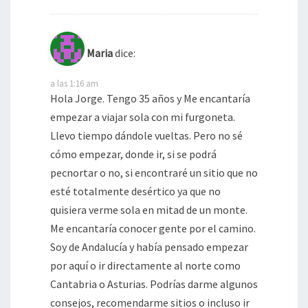
Maria
dice:
a las 1:16 am
Hola Jorge. Tengo 35 años y Me encantaría
empezar a viajar sola con mi furgoneta.
Llevo tiempo dándole vueltas. Pero no sé
cómo empezar, donde ir, si se podrá
pecnortar o no, si encontraré un sitio que no
esté totalmente desértico ya que no
quisiera verme sola en mitad de un monte.
Me encantaría conocer gente por el camino.
Soy de Andalucía y había pensado empezar
por aquí o ir directamente al norte como
Cantabria o Asturias. Podrías darme algunos
consejos, recomendarme sitios o incluso ir