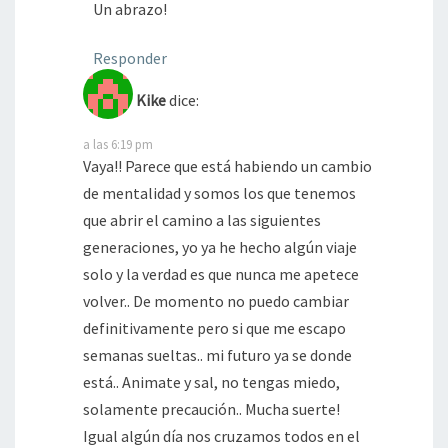
Un abrazo!
Responder
Kike
dice:
a las 6:19 pm
Vaya!! Parece que está habiendo un cambio
de mentalidad y somos los que tenemos
que abrir el camino a las siguientes
generaciones, yo ya he hecho algún viaje
solo y la verdad es que nunca me apetece
volver.. De momento no puedo cambiar
definitivamente pero si que me escapo
semanas sueltas.. mi futuro ya se donde
está.. Animate y sal, no tengas miedo,
solamente precaución.. Mucha suerte!
Igual algún día nos cruzamos todos en el