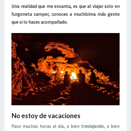
Una realidad que me encanta, es que al viajar solo en
furgoneta camper, conoces a muchísima más gente
que si lo haces acompañado.
No estoy de vacaciones
Paso muchas horas al día, o bien
traviajando
, o bien