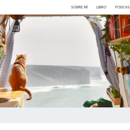
SOBRE MÍ
LIBRO
PODCAS
VIAJ
Viviendo
En Un
Camión
Camper
SIM
Por
Europa