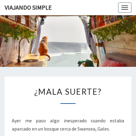
VIAJANDO SIMPLE
Togg
navig
VIAJAND
Viviendo
En Un
Camión
SIMPLE
Camper
Por
Europa
¿MALA
¿MALA SUERTE?
SUERTE?
Ayer me paso algo inesperado cuando estaba
aparcado en un bosque cerca de Swansea, Gales.