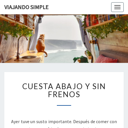
VIAJANDO SIMPLE
Togg
navig
VIAJAND
Viviendo
En Un
Camión
SIMPLE
Camper
Por
Europa
CUESTA
CUESTA ABAJO Y SIN
ABAJO
Y
FRENOS
SIN
FRENOS
Ayer tuve un susto importante. Después de comer con