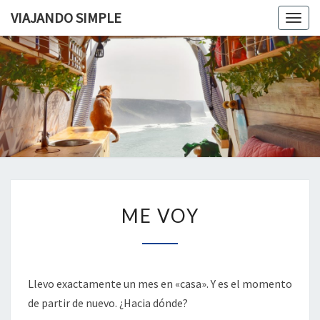
VIAJANDO SIMPLE
Togg
navig
VIAJAND
Viviendo
En Un
Camión
SIMPLE
Camper
Por
Europa
ME
ME VOY
VOY
Llevo exactamente un mes en «casa». Y es el momento
de partir de nuevo. ¿Hacia dónde?