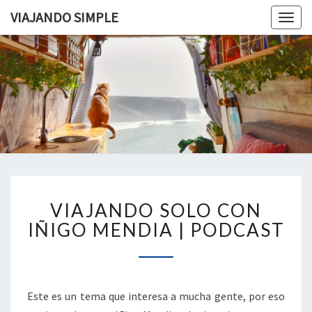
VIAJANDO SIMPLE
Togg
navig
VIAJAND
Viviendo
En Un
Camión
SIMPLE
Camper
Por
Europa
VIAJANDO
VIAJANDO SOLO CON
SOLO
CON
IÑIGO MENDIA | PODCAST
IÑIGO
MENDIA
|
PODCAST
Este es un tema que interesa a mucha gente, por eso