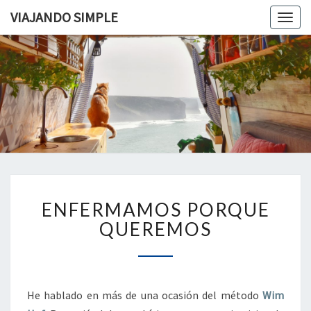
VIAJANDO SIMPLE
Togg
navig
VIAJAND
Viviendo
En Un
Camión
SIMPLE
Camper
Por
Europa
ENFERMAMOS
ENFERMAMOS PORQUE
PORQUE
QUEREMOS
QUEREMOS
He hablado en más de una ocasión del método
Wim