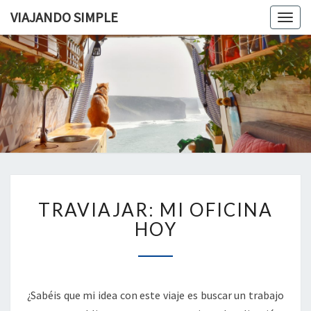
VIAJANDO SIMPLE
Togg
navig
VIAJAND
Viviendo
En Un
Camión
SIMPLE
Camper
Por
Europa
TRAVIAJAR:
TRAVIAJAR: MI OFICINA
MI
OFICINA
HOY
HOY
¿Sabéis que mi idea con este viaje es buscar un trabajo