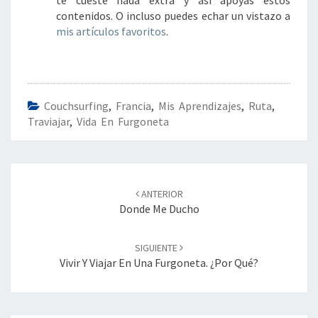
te cueste nada extra y así apoyas estos
contenidos. O incluso puedes echar un vistazo a
mis artículos favoritos
.
Couchsurfing
,
Francia
,
Mis Aprendizajes
,
Ruta
,
Traviajar
,
Vida En Furgoneta
Navegación
de
ANTERIOR
entradas
Donde Me Ducho
SIGUIENTE
Vivir Y Viajar En Una Furgoneta. ¿Por Qué?