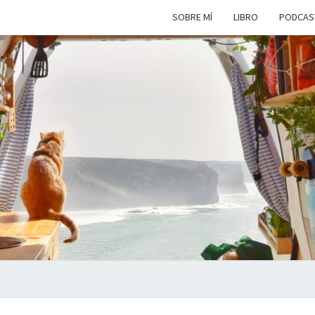
SOBRE MÍ
LIBRO
PODCAS
VIAJ
Viviendo
En Un
Camión
Camper
SIM
Por
Europa