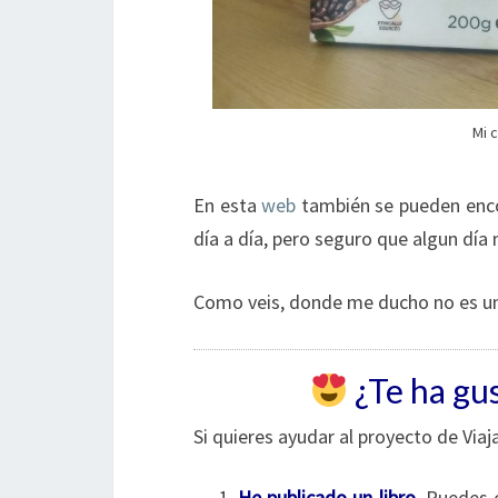
Mi 
En esta
web
también se pueden encon
día a día, pero seguro que algun día 
Como veis, donde me ducho no es un
¿Te ha gus
Si quieres ayudar al proyecto de Via
He publicado un libro
.
Puedes 