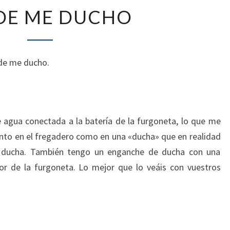
DONDE
DE ME DUCHO
ME
DUCHO
nde me ducho.
agua conectada a la batería de la furgoneta, lo que me
anto en el fregadero como en una «ducha» que en realidad
o ducha. También tengo un enganche de ducha con una
or de la furgoneta. Lo mejor que lo veáis con vuestros