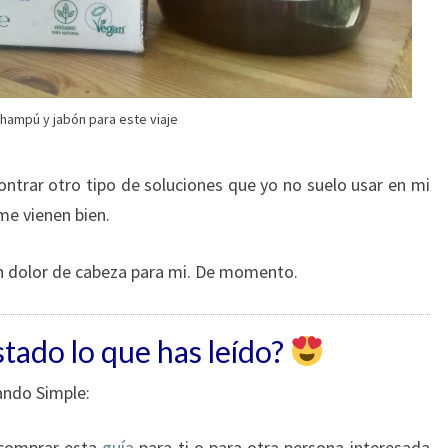
champú y jabón para este viaje
trar otro tipo de soluciones que yo no suelo usar en mi
me vienen bien.
 dolor de cabeza para mi. De momento.
tado lo que has leído?
jando Simple:
comprar esta
guía
para ti o para otra persona interesada