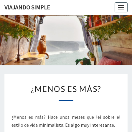
VIAJANDO SIMPLE
Togg
navig
VIAJAND
Viviendo
En Un
Camión
SIMPLE
Camper
Por
Europa
¿MENOS
¿MENOS ES MÁS?
ES
MÁS?
¿Menos es más? Hace unos meses que leí sobre el
estilo de vida minimalista. Es algo muy interesante.