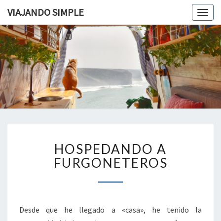
VIAJANDO SIMPLE
Togg
navig
VIAJAND
Viviendo
En Un
Camión
SIMPLE
Camper
Por
Europa
HOSPEDANDO
HOSPEDANDO A
A
FURGONETEROS
FURGONETEROS
Desde que he llegado a «casa», he tenido la