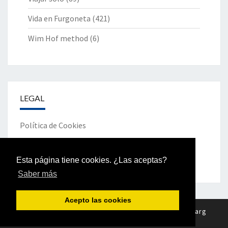
Vida en Furgoneta
(421)
Wim Hof method
(6)
LEGAL
Política de Cookies
Política de Privacidad
Esta página tiene cookies. ¿Las aceptas?
Saber más
Acepto las cookies
© 2026
|
Funciona gracias a
WordPress
|
Tema
Nisarg