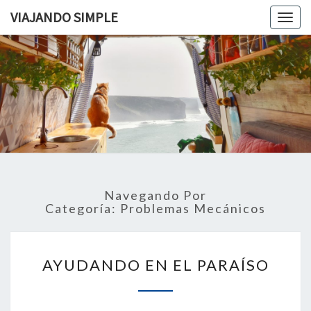
VIAJANDO SIMPLE
Togg
navig
VIAJAND
Viviendo
En Un
Camión
SIMPLE
Camper
Por
Europa
Navegando Por
Categoría:
Problemas Mecánicos
AYUDANDO
AYUDANDO EN EL PARAÍSO
EN
EL
PARAÍSO