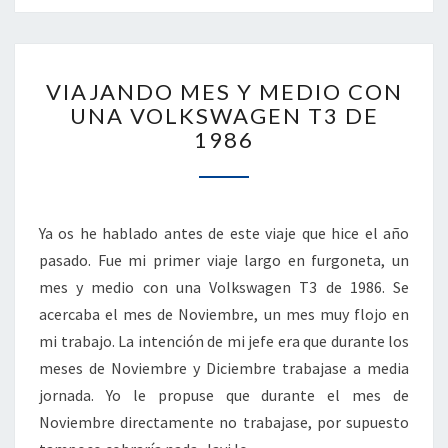
VIAJANDO
VIAJANDO MES Y MEDIO CON
MES
UNA VOLKSWAGEN T3 DE
Y
1986
MEDIO
CON
UNA
VOLKSWAGEN
T3
Ya os he hablado antes de este viaje que hice el año
DE
pasado. Fue mi primer viaje largo en furgoneta, un
1986
mes y medio con una Volkswagen T3 de 1986. Se
acercaba el mes de Noviembre, un mes muy flojo en
mi trabajo. La intención de mi jefe era que durante los
meses de Noviembre y Diciembre trabajase a media
jornada. Yo le propuse que durante el mes de
Noviembre directamente no trabajase, por supuesto