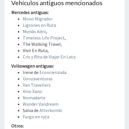
Vehículos antiguos mencionados
Mercedes antiguas:
Mono Migrador
Ligrones en Ruta
Mundo Adro
,
Timeless Life Project
,
The Walking Travel,
Vivir En Ruta,
Cris y Rita de Viajar En Lata.
Volkswagen antiguas:
Irene de
Econcienzuda
Gonzaventuras
Van Travellers
Xino Xano
Nomadarte
Wander Vandream
Salva de
Alterkombi
Furgo en ruta
Otros: