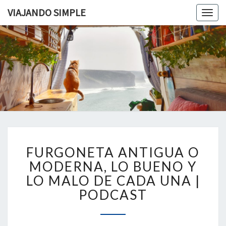
VIAJANDO SIMPLE
Togg
navig
VIAJAND
Viviendo
En Un
Camión
SIMPLE
Camper
Por
Europa
FURGONETA
FURGONETA ANTIGUA O
ANTIGUA
O
MODERNA, LO BUENO Y
MODERNA,
LO MALO DE CADA UNA |
LO
PODCAST
BUENO
Y
LO