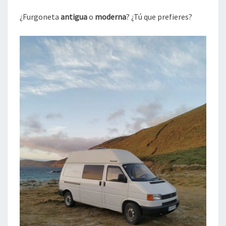
MALO
DE
¿Furgoneta
antigua
o
moderna
? ¿Tú que prefieres?
CADA
UNA
|
PODCAST