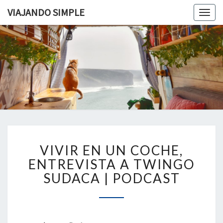
VIAJANDO SIMPLE
Togg
navig
VIAJAND
Viviendo
En Un
Camión
SIMPLE
Camper
Por
Europa
VIVIR
VIVIR EN UN COCHE,
EN
UN
ENTREVISTA A TWINGO
COCHE,
SUDACA | PODCAST
ENTREVISTA
A
TWINGO
SUDACA