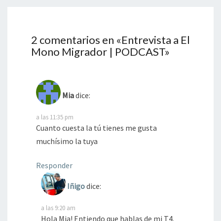
2 comentarios en «
Entrevista a El
Mono Migrador | PODCAST
»
Mia
dice:
a las 11:35 pm
Cuanto cuesta la tú tienes me gusta
muchísimo la tuya
Responder
Iñigo
dice:
a las 9:20 am
Hola Mia! Entiendo que hablas de mi T4.