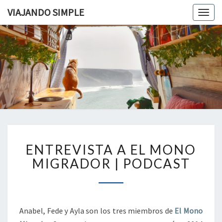
VIAJANDO SIMPLE
Togg
navig
VIAJAND
Viviendo
En Un
Camión
SIMPLE
Camper
Por
Europa
ENTREVISTA
ENTREVISTA A EL MONO
A
EL
MIGRADOR | PODCAST
MONO
MIGRADOR
|
PODCAST
Anabel, Fede y Ayla son los tres miembros de
El Mono