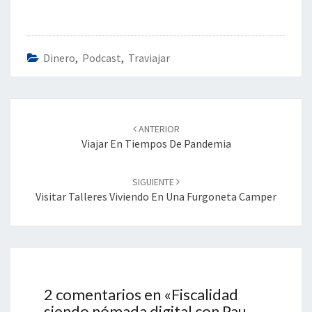
Dinero
,
Podcast
,
Traviajar
Navegación
de
ANTERIOR
entradas
Viajar En Tiempos De Pandemia
SIGUIENTE
Visitar Talleres Viviendo En Una Furgoneta Camper
2 comentarios en «
Fiscalidad
siendo nómada digital con Pau