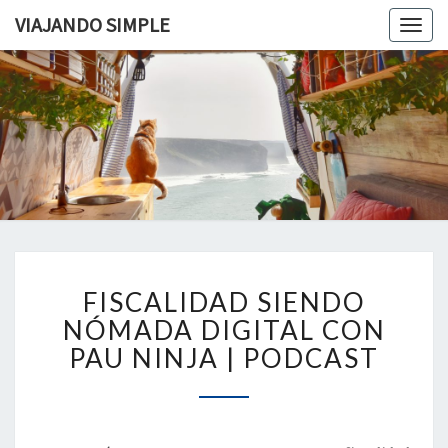
VIAJANDO SIMPLE
Togg
navig
VIAJAND
Viviendo
En Un
Camión
SIMPLE
Camper
Por
Europa
FISCALIDAD
FISCALIDAD SIENDO
SIENDO
NÓMADA
NÓMADA DIGITAL CON
DIGITAL
PAU NINJA | PODCAST
CON
PAU
NINJA
|