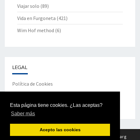
Viajar solo
(89)
Vida en Furgoneta
(421)
Wim Hof method
(6)
LEGAL
Política de Cookies
Política de Privacidad
Esta página tiene cookies. ¿Las aceptas?
Saber más
Acepto las cookies
© 2026
|
Funciona gracias a
WordPress
|
Tema
Nisarg