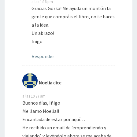
a las 1:16 pm
Gracias Gorka! Me ayuda un montón la
gente que compráis el libro, no te haces
a la idea.
Un abrazo!
Iñigo
Responder
Noelia
dice:
a las 10:27 am
Buenos días, Iñigo
Me llamo Noelia!!
Encantada de estar por aquí…
He recibido un email de ‘emprendiendo y
viajando’, y leyéndolo ahora se me acaba de