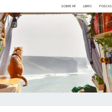
SOBRE MÍ
LIBRO
PODCAS
VIAJ
Viviendo
En Un
Camión
Camper
SIM
Por
Europa