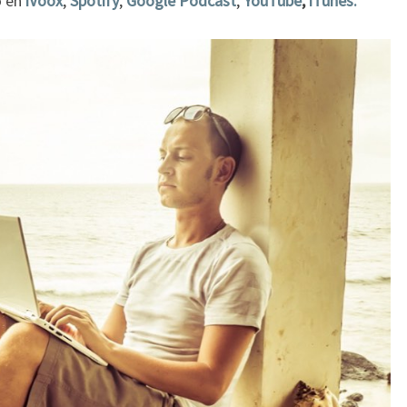
o en
iVoox
,
Spotify
,
Google Podcast
,
YouTube
,
iTunes.