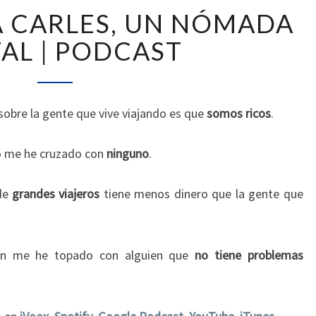
ENTREVISTA
A CARLES, UN NÓMADA
A
CARLES,
TAL | PODCAST
UN
NÓMADA
DIGITAL
|
 sobre la gente que vive viajando es que
somos ricos
.
PODCAST
o me he cruzado con
ninguno
.
 de
grandes viajeros
tiene menos dinero que la gente que
 fin me he topado con alguien que
no tiene problemas