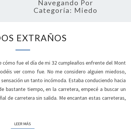
Navegando Por
Categoría:
Miedo
RUIDOS
DOS EXTRAÑOS
EXTRAÑOS
e cómo fue el día de mi 32 cumpleaños enfrente del Mont
í podéis ver como fue. No me considero alguien miedoso,
a sensación un tanto incómoda. Estaba conduciendo hacia
de bastante tiempo, en la carretera, empecé a buscar un
ñal de carretera sin salida. Me encantan estas carreteras,
LEER MÁS
LEER MÁS