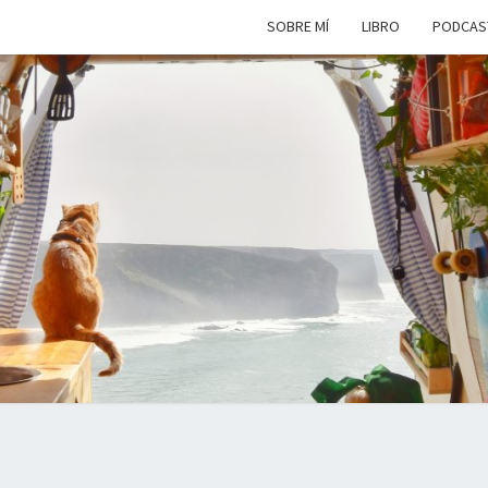
SOBRE MÍ
LIBRO
PODCAS
VIAJ
Viviendo
En Un
Camión
Camper
SIM
Por
Europa