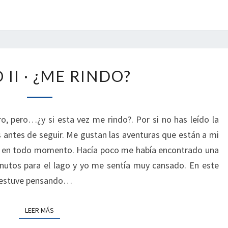
MIEDO
 II · ¿ME RINDO?
II
·
¿ME
RINDO?
, pero…¿y si esta vez me rindo?. Por si no has leído la
s antes de seguir. Me gustan las aventuras que están a mi
no en todo momento. Hacía poco me había encontrado una
inutos para el lago y yo me sentía muy cansado. En este
 estuve pensando…
LEER MÁS
LEER MÁS