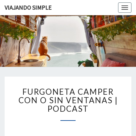
VIAJANDO SIMPLE
Togg
navig
VIAJAND
Viviendo
En Un
Camión
SIMPLE
Camper
Por
Europa
FURGONETA
FURGONETA CAMPER
CAMPER
CON
CON O SIN VENTANAS |
O
PODCAST
SIN
VENTANAS
|
PODCAST