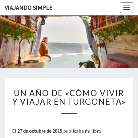
VIAJANDO SIMPLE
Togg
navig
VIAJAND
Viviendo
En Un
Camión
SIMPLE
Camper
Por
Europa
UN
UN AÑO DE «CÓMO VIVIR
AÑO
DE
Y VIAJAR EN FURGONETA»
«CÓMO
VIVIR
Y
VIAJAR
El
27 de octubre de 2019
publicaba mi libro.
EN