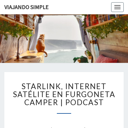
VIAJANDO SIMPLE
Togg
navig
VIAJAND
Viviendo
En Un
Camión
SIMPLE
Camper
Por
Europa
STARLINK,
STARLINK, INTERNET
INTERNET
SATÉLITE
SATÉLITE EN FURGONETA
EN
CAMPER | PODCAST
FURGONETA
CAMPER
|
PODCAST