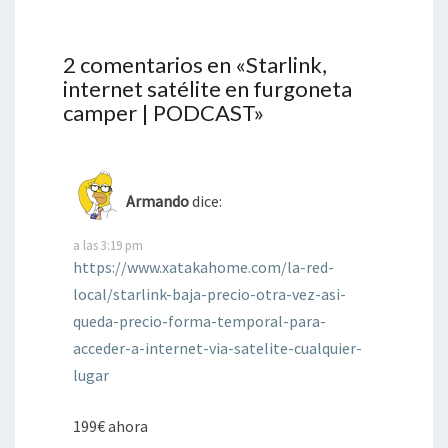
2 comentarios en «
Starlink,
internet satélite en furgoneta
camper | PODCAST
»
Armando
dice:
a las 3:19 pm
https://www.xatakahome.com/la-red-
local/starlink-baja-precio-otra-vez-asi-
queda-precio-forma-temporal-para-
acceder-a-internet-via-satelite-cualquier-
lugar
199€ ahora