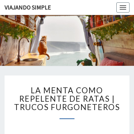
VIAJANDO SIMPLE
Togg
navig
VIAJAND
Viviendo
En Un
Camión
SIMPLE
Camper
Por
Europa
LA
LA MENTA COMO
MENTA
COMO
REPELENTE DE RATAS |
REPELENTE
TRUCOS FURGONETEROS
DE
RATAS
|
TRUCOS