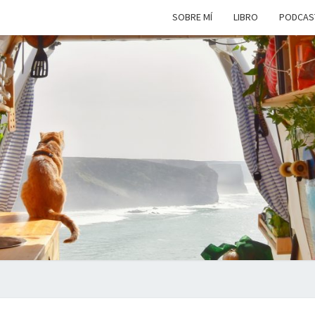
SOBRE MÍ
LIBRO
PODCAS
VIAJ
Viviendo
En Un
Camión
Camper
SIM
Por
Europa