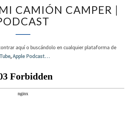
ERRORES
MI CAMIÓN CAMPER |
EN
MI
PODCAST
CAMIÓN
CAMPER
|
PODCAST
ontrar aquí o buscándolo en cualquier plataforma de
Tube
,
Apple Podcast…