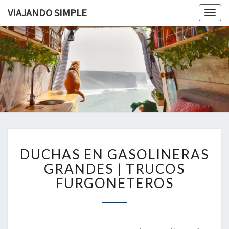
VIAJANDO SIMPLE
Togg
navig
VIAJAND
Viviendo
En Un
Camión
SIMPLE
Camper
Por
Europa
DUCHAS
DUCHAS EN GASOLINERAS
EN
GASOLINERAS
GRANDES | TRUCOS
GRANDES
FURGONETEROS
|
TRUCOS
FURGONETEROS