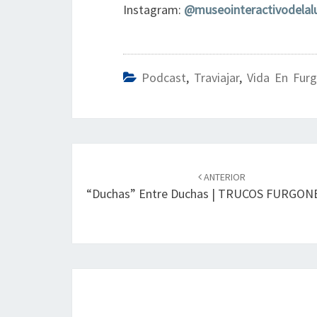
Instagram:
@museointeractivodelal
Podcast
,
Traviajar
,
Vida En Fur
Navegación
de
ANTERIOR
“Duchas” Entre Duchas | TRUCOS FURGO
entradas