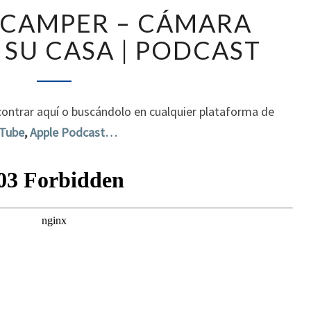
CARRUAJE
 CAMPER – CÁMARA
CAMPER
–
 SU CASA | PODCAST
CÁMARA
OSCURA
EN
SU
ontrar aquí o buscándolo en cualquier plataforma de
CASA
Tube
,
Apple Podcast…
|
PODCAST