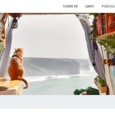
SOBRE MÍ
LIBRO
PODCAS
VIAJ
Viviendo
En Un
Camión
Camper
SIM
Por
Europa