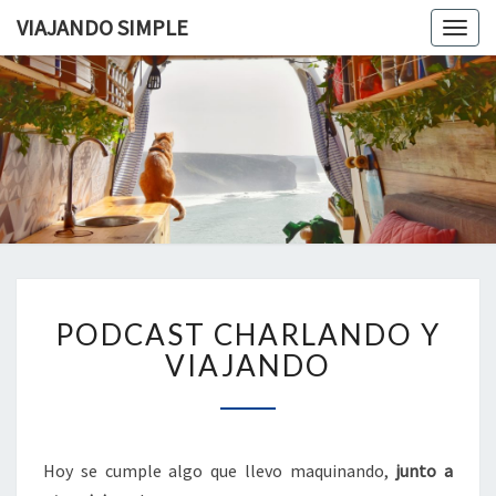
VIAJANDO SIMPLE
Togg
navig
VIAJAND
Viviendo
En Un
Camión
SIMPLE
Camper
Por
Europa
PODCAST
PODCAST CHARLANDO Y
CHARLANDO
Y
VIAJANDO
VIAJANDO
Hoy se cumple algo que llevo maquinando,
junto a