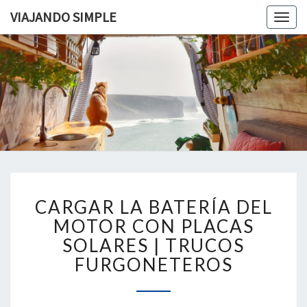
VIAJANDO SIMPLE
Togg
navig
VIAJAND
Viviendo
En Un
Camión
SIMPLE
Camper
Por
Europa
CARGAR
CARGAR LA BATERÍA DEL
LA
BATERÍA
MOTOR CON PLACAS
DEL
SOLARES | TRUCOS
MOTOR
FURGONETEROS
CON
PLACAS
SOLARES