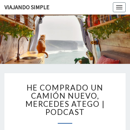
VIAJANDO SIMPLE
Togg
navig
VIAJAND
Viviendo
En Un
Camión
SIMPLE
Camper
Por
Europa
HE
HE COMPRADO UN
COMPRADO
UN
CAMIÓN NUEVO,
CAMIÓN
MERCEDES ATEGO |
NUEVO,
PODCAST
MERCEDES
ATEGO
|