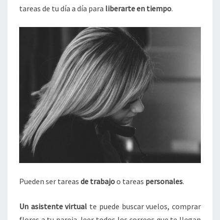
tareas de tu día a día para
liberarte en tiempo
.
Pueden ser tareas
de trabajo
o tareas
personales
.
Un asistente virtual
te puede buscar vuelos, comprar
flores a tu pareja, leer todos los correos que te llegan