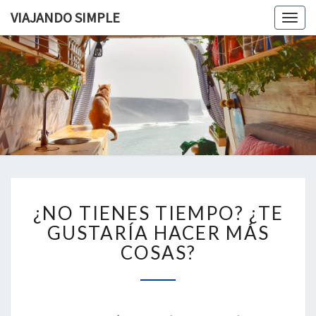
VIAJANDO SIMPLE
Togg
navig
VIAJAND
Viviendo
En Un
Camión
SIMPLE
Camper
Por
Europa
¿NO
¿NO TIENES TIEMPO? ¿TE
TIENES
TIEMPO?
GUSTARÍA HACER MÁS
¿TE
COSAS?
GUSTARÍA
HACER
MÁS
COSAS?