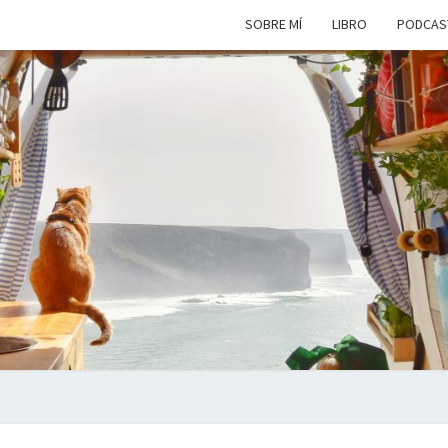
SOBRE MÍ
LIBRO
PODCAS
VIAJ
Viviendo
En Un
Camión
Camper
SIM
Por
Europa