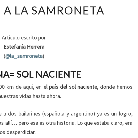
DE
 A LA SAMRONETA
JAPÓN
A
LA
SAMRONETA
Artículo escrito por
Estefanía Herrera
(
@la_samroneta
)
A= SOL NACIENTE
00 km de aquí, en
el país del sol naciente
, donde hemos
nuestras vidas hasta ahora.
a dos bailarines (española y argentino) ya es un logro,
allí… pero esa es otra historia. Lo que estaba claro, era
os desperdiciar.