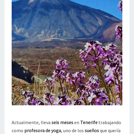
Actualmente, lleva
seis meses
en
Tenerife
trabajando
como
profesora de yoga
, uno de los
sueños
que quería