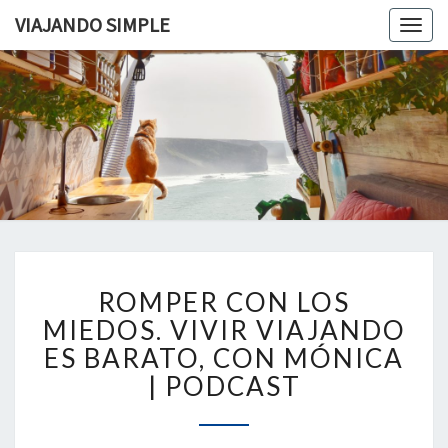
VIAJANDO SIMPLE
Togg
navig
VIAJAND
Viviendo
En Un
Camión
SIMPLE
Camper
Por
Europa
ROMPER
ROMPER CON LOS
CON
LOS
MIEDOS. VIVIR VIAJANDO
MIEDOS.
ES BARATO, CON MÓNICA
VIVIR
| PODCAST
VIAJANDO
ES
BARATO,