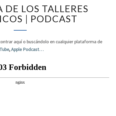
LA
A DE LOS TALLERES
ODISEA
DE
COS | PODCAST
LOS
TALLERES
MECÁNICOS
|
ontrar aquí o buscándolo en cualquier plataforma de
PODCAST
Tube
,
Apple Podcast…