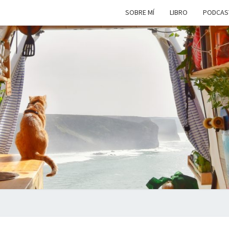
SOBRE MÍ
LIBRO
PODCAS
VIAJ
Viviendo
En Un
Camión
Camper
SIM
Por
Europa