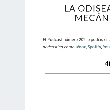
LA ODISE
MECÁNI
El Podcast número 202 lo podéis enc
podcasting
como
iVoox
,
Spotify
,
You