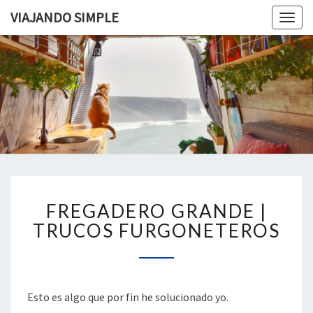
VIAJANDO SIMPLE
Togg
navig
VIAJAND
Viviendo
En Un
Camión
SIMPLE
Camper
Por
Europa
FREGADERO
FREGADERO GRANDE |
GRANDE
|
TRUCOS FURGONETEROS
TRUCOS
FURGONETEROS
Esto es algo que por fin he solucionado yo.