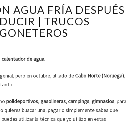
DUCHARSE
N AGUA FRÍA DESPUÉS
CON
AGUA
DUCIR | TRUCOS
FRÍA
RGONETEROS
DESPUÉS
DE
CONDUCIR
|
n
calentador de agua
.
TRUCOS
FURGONETEROS
genial, pero en octubre, al lado de
Cabo Norte (Noruega)
,
 tanto.
omo
polideportivos
,
gasolineras
,
campings
,
gimnasios
, para
 no quieres buscar una, pagar o simplemente sabes que
puedes utilizar la técnica que yo utilizo en estas