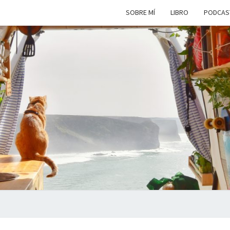
SOBRE MÍ
LIBRO
PODCAS
VIAJ
Viviendo
En Un
Camión
Camper
SIM
Por
Europa