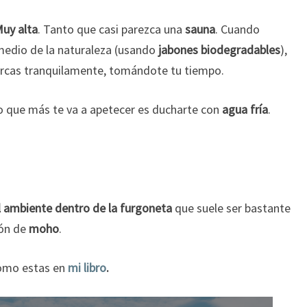
Muy
alta
. Tanto que casi parezca una
sauna
. Cuando
 medio de la naturaleza (usando
jabones biodegradables
),
parcas tranquilamente, tomándote tu tiempo.
o que más te va a apetecer es ducharte con
agua fría
.
 ambiente dentro de la furgoneta
que suele ser bastante
ión de
moho
.
como estas en
mi libro
.