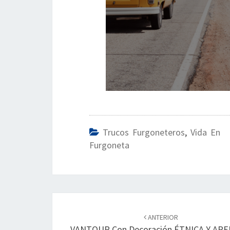
Trucos Furgoneteros
,
Vida En
Furgoneta
Navegación
de
ANTERIOR
VANTOUR Con Decoración ÉTNICA Y AR