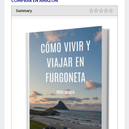
COMPRAR EN AMAZON
Summary