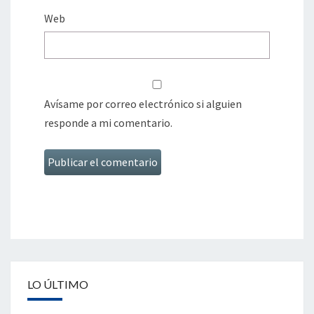
Web
Avísame por correo electrónico si alguien
responde a mi comentario.
LO ÚLTIMO