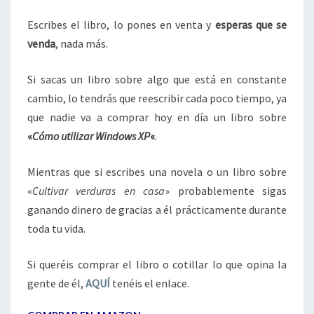
Escribes el libro, lo pones en venta y
esperas que se
venda
, nada más.
Si sacas un libro sobre algo que está en constante
cambio, lo tendrás que reescribir cada poco tiempo, ya
que nadie va a comprar hoy en día un libro sobre
«
Cómo utilizar Windows XP
«
.
Mientras que si escribes una novela o un libro sobre
«
Cultivar verduras en casa
» probablemente sigas
ganando dinero de gracias a él prácticamente durante
toda tu vida.
Si queréis comprar el libro o cotillar lo que opina la
gente de él,
AQUÍ
tenéis el enlace.