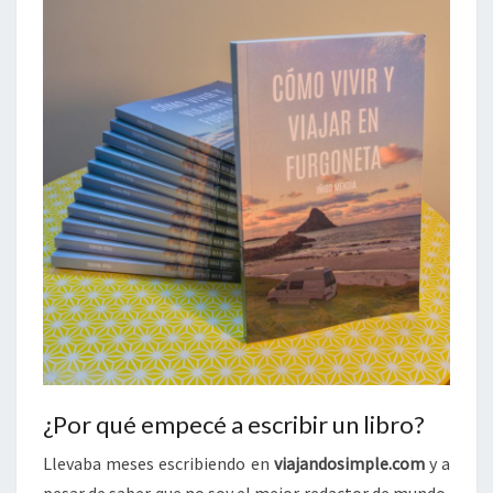
¿Por qué empecé a escribir un libro?
Llevaba meses escribiendo en
viajandosimple.com
y a