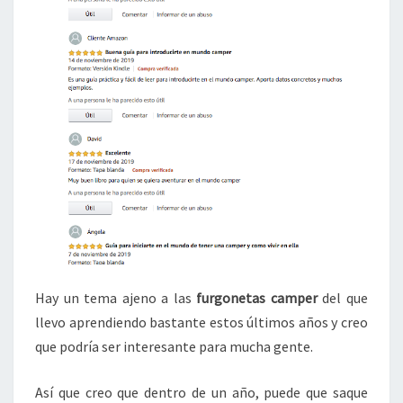
Hay un tema ajeno a las
furgonetas camper
del que
llevo aprendiendo bastante estos últimos años y creo
que podría ser interesante para mucha gente.
Así que creo que dentro de un año, puede que saque