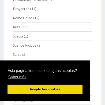
Proyectos
(11)
Reino Unido
(12)
Ruta
(199)
Suecia
(1)
Sueños lúcidos
(3)
Suiza
(5)
Trabajo
(38)
Esta página tiene cookies. ¿Las aceptas?
Traviajar
(95)
Saber más
Trucos furgoneteros
(83)
Acepto las cookies
Uncategorized
(1)
VanTour
(41)