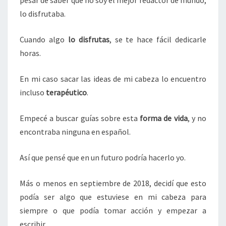
pesar de saber que no soy el mejor redactor de mundo,
lo disfrutaba.
Cuando algo
lo disfrutas
, se te hace fácil dedicarle
horas.
En mi caso sacar las ideas de mi cabeza lo encuentro
incluso
terapéutico
.
Empecé a buscar guías sobre esta
forma de vida
, y no
encontraba ninguna en español.
Así que pensé que en un futuro podría hacerlo yo.
Más o menos en septiembre de 2018, decidí que esto
podía ser algo que estuviese en mi cabeza para
siempre o que podía tomar acción y empezar a
escribir.