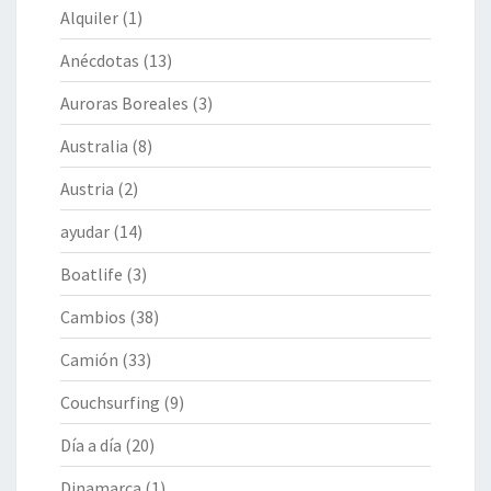
Alquiler
(1)
Anécdotas
(13)
Auroras Boreales
(3)
Australia
(8)
Austria
(2)
ayudar
(14)
Boatlife
(3)
Cambios
(38)
Camión
(33)
Couchsurfing
(9)
Día a día
(20)
Dinamarca
(1)