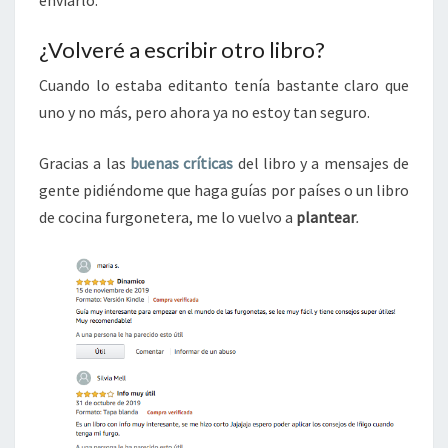
¿Volveré a escribir otro libro?
Cuando lo estaba editanto tenía bastante claro que
uno y no más, pero ahora ya no estoy tan seguro.
Gracias a las
buenas críticas
del libro y a mensajes de
gente pidiéndome que haga guías por países o un libro
de cocina furgonetera, me lo vuelvo a
plantear
.