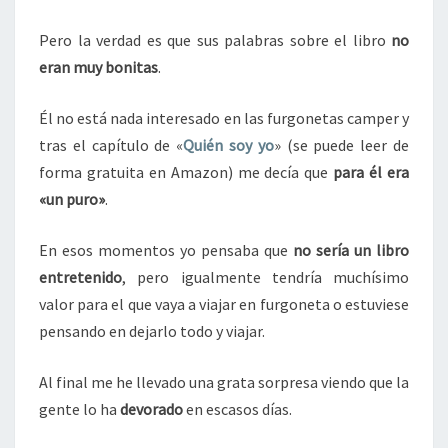
Pero la verdad es que sus palabras sobre el libro
no
eran muy bonitas
.
Él no está nada interesado en las furgonetas camper y
tras el capítulo de «
Quién soy yo
» (se puede leer de
forma gratuita en Amazon) me decía que
para él era
«un puro»
.
En esos momentos yo pensaba que
no sería un libro
entretenido
, pero igualmente tendría muchísimo
valor para el que vaya a viajar en furgoneta o estuviese
pensando en dejarlo todo y viajar.
Al final me he llevado una grata sorpresa viendo que la
gente lo ha
devorado
en escasos días.