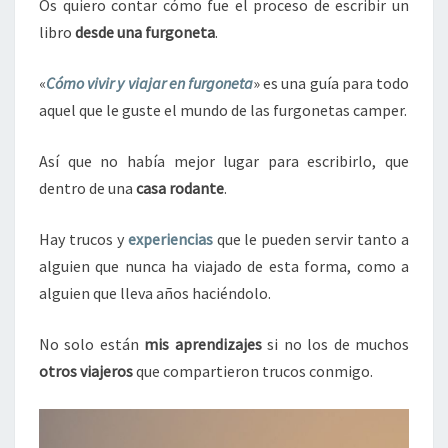
Os quiero contar cómo fue el proceso de escribir un
FURGONETA»?
libro
desde una furgoneta
.
«
Cómo vivir y viajar en furgoneta
» es una guía para todo
aquel que le guste el mundo de las furgonetas camper.
Así que no había mejor lugar para escribirlo, que
dentro de una
casa rodante
.
Hay trucos y
experiencias
que le pueden servir tanto a
alguien que nunca ha viajado de esta forma, como a
alguien que lleva años haciéndolo.
No solo están
mis aprendizajes
si no los de muchos
otros viajeros
que compartieron trucos conmigo.