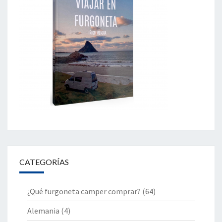
CATEGORÍAS
¿Qué furgoneta camper comprar?
(64)
Alemania
(4)