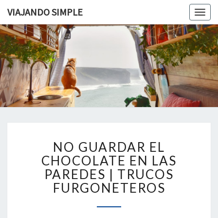
VIAJANDO SIMPLE
Togg
navig
VIAJAND
Viviendo
En Un
Camión
SIMPLE
Camper
Por
Europa
NO
NO GUARDAR EL
GUARDAR
EL
CHOCOLATE EN LAS
CHOCOLATE
PAREDES | TRUCOS
EN
FURGONETEROS
LAS
PAREDES
|