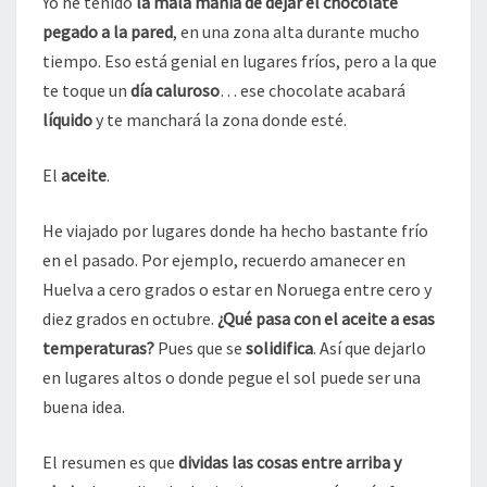
Yo he tenido
la mala manía de dejar el chocolate
pegado a la pared
, en una zona alta durante mucho
tiempo. Eso está genial en lugares fríos, pero a la que
te toque un
día caluroso
… ese chocolate acabará
líquido
y te manchará la zona donde esté.
El
aceite
.
He viajado por lugares donde ha hecho bastante frío
en el pasado. Por ejemplo, recuerdo amanecer en
Huelva a cero grados o estar en Noruega entre cero y
diez grados en octubre.
¿Qué pasa con el aceite a esas
temperaturas?
Pues que se
solidifica
. Así que dejarlo
en lugares altos o donde pegue el sol puede ser una
buena idea.
El resumen es que
dividas las cosas entre arriba y