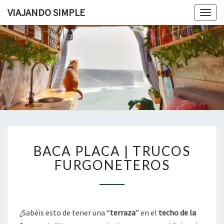
VIAJANDO SIMPLE
Togg
navig
VIAJAND
Viviendo
En Un
Camión
SIMPLE
Camper
Por
Europa
BACA
BACA PLACA | TRUCOS
PLACA
|
FURGONETEROS
TRUCOS
FURGONETEROS
¿Sabéis esto de tener una “
terraza
” en el
techo de la