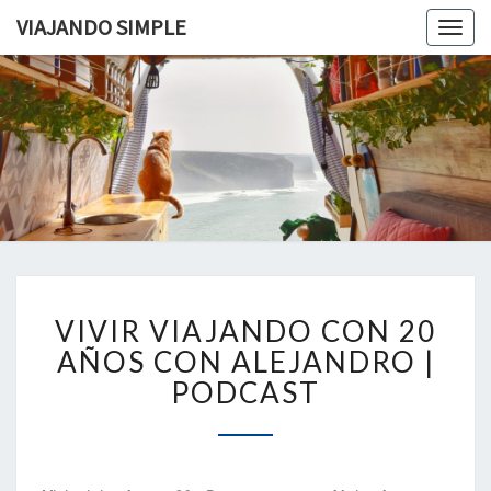
VIAJANDO SIMPLE
Togg
navig
VIAJAND
Viviendo
En Un
Camión
SIMPLE
Camper
Por
Europa
VIVIR
VIVIR VIAJANDO CON 20
VIAJANDO
CON
AÑOS CON ALEJANDRO |
20
PODCAST
AÑOS
CON
ALEJANDRO
|