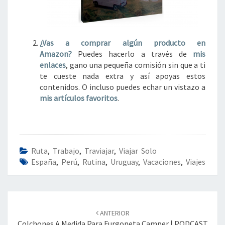
¿Vas a comprar algún
producto en
Amazon?
Puedes hacerlo a través de
mis
enlaces
, gano una pequeña comisión sin que a ti
te cueste nada extra y así apoyas estos
contenidos. O incluso puedes echar un vistazo a
mis artículos favoritos
.
Ruta
,
Trabajo
,
Traviajar
,
Viajar Solo
España
,
Perú
,
Rutina
,
Uruguay
,
Vacaciones
,
Viajes
Navegación
de
ANTERIOR
entradas
Colchones A Medida Para Furgoneta Camper | PODCAST