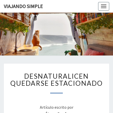
VIAJANDO SIMPLE
Togg
navig
VIAJAND
Viviendo
En Un
Camión
SIMPLE
Camper
Por
Europa
DESNATURALICEN
DESNATURALICEN
QUEDARSE
ESTACIONADO
QUEDARSE ESTACIONADO
Artículo escrito por